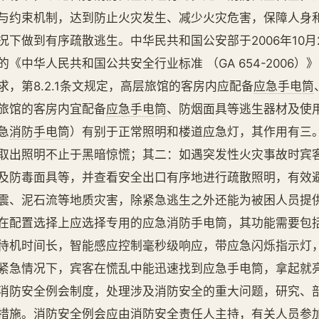
与约束机制，达到防止火灾发生、减少火灾危害，保障人身
况下做到有序疏散逃生。中华民共和国公安部于2006年10月2
的《中华人民共和国公共安全行业标准 （GA 654-2006
求，第8.2.1条文规定，高层旅馆的客房内应配备
应急手电筒
旅馆的客房内宜配备
应急手电筒
、防烟面具等逃生器材及使用
急
消防手电筒
）有别于正常照明和楼道应急灯，其作用有三
取出照明不止于黑暗惊慌；其二：如遇突发性火灾事故时宾
及防毒面具等，并查看安全出口有序地进行疏散照明，有效
震、泥石流等地质灾害，除紧急逃生之外还能为被困人员提
在配置选择上应选择专用的应急消防手电筒，其功能需要包括
待机时间长，智能感应控制毫秒级响应，带应急闪烁指示灯
紧急情况下，宾客在慌乱中能迅速找到应急手电筒，拿起就亮
消防安全例会制度，处理涉及消防安全的重大问题，研究、
措施。消防安全例会应由消防安全责任人主持，有关人员参