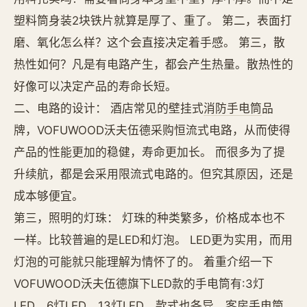
塑料筒身装2块铁片就算是厚了、重了。 第二，表面打
磨、氧化怎么样？这个会直接决定着手感。 第三，散
热性如何？凡是有电路产生，都会产生热量。散热性的
好像可以决定产品的寿命长短。
二、电路的设计： 酒店常见的壁挂式
消防手电筒
品
牌，VOFUWOOD沃夫伍德采购恒流式电路，从而使得
产品的性能更加的稳健，寿命更加长。 而很多为了提
升续航，都是会采用限流式电路的。但究其原因，还是
成本够便宜。
第三，照明的灯珠： 灯珠的种类繁多，价格成本也不
一样。比较普遍的是LED和灯泡。 LED更为实用，而用
灯泡的可能就只能理解为情怀了的。 着重介绍一下
VOFUWOOD沃夫伍德旗下LED款的手电筒有:3灯
LED、6灯LED、13灯LED。款式也各异，客房手电筒