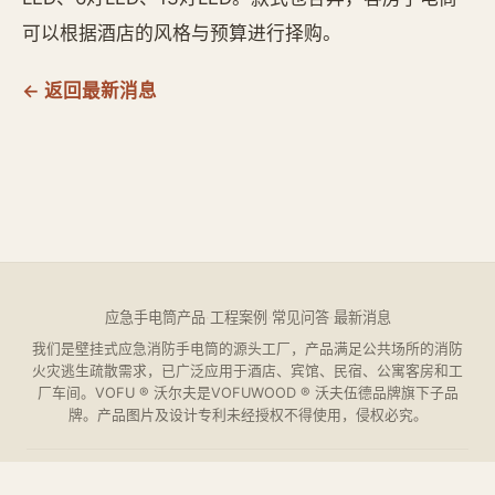
可以根据酒店的风格与预算进行择购。
← 返回最新消息
应急手电筒产品
·
工程案例
·
常见问答
·
最新消息
我们是壁挂式应急消防手电筒的源头工厂，产品满足公共场所的消防
火灾逃生疏散需求，已广泛应用于酒店、宾馆、民宿、公寓客房和工
厂车间。VOFU ® 沃尔夫是VOFUWOOD ® 沃夫伍德品牌旗下子品
牌。产品图片及设计专利未经授权不得使用，侵权必究。
VOFUWOOD ©
2026
杭州欧萨酒店设备有限公司 ·
浙ICP备