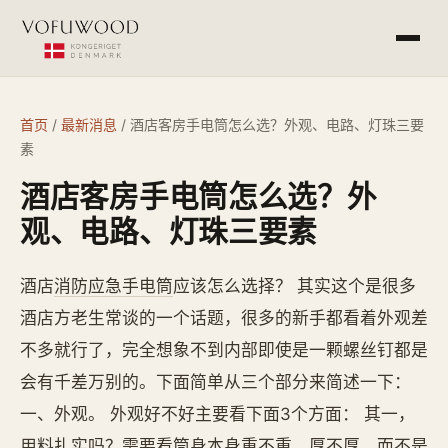
产品介绍
首页
/
最新消息
/
酒店客房手电筒怎么选？外观、电路、灯珠三要
素
工程案例
酒店客房手电筒怎么选？外
常见问答
观、电路、灯珠三要素
最新消息
酒店
消防应急手电筒
应该怎么选择？ 其实这个是很多
酒店方老生常谈的一个话题，很多的新手都看着外观差
不多就行了，完全想象不到内部即使是一颗螺丝钉都是
杭州欧萨酒店设备有限公司
service@vofu.cn
会有千差万别的。下面简单从三个部分来简述一下：
0571-81672813
一、外观。 外观好不好主要看下面3个方面： 其一，
用料扎实吗？需要看筒身本身重不重，厚不厚。而不是