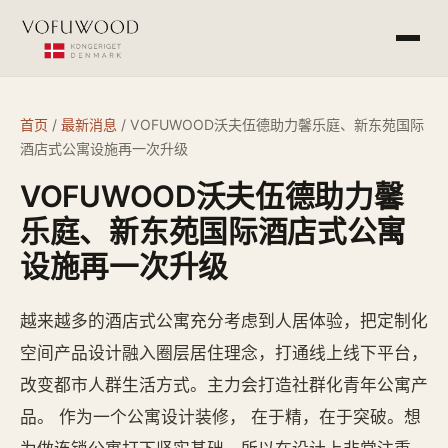
产品介绍
首页
/
最新消息
/
VOFUWOOD沃夫伍德助力馨乐庭、新东苑国际
酒店式公寓设施再一次升级
工程案例
VOFUWOOD沃夫伍德助力馨
常见问答
乐庭、新东苑国际酒店式公寓
设施再一次升级
最新消息
越来越多的酒店式公寓充分考虑到人居体验，把定制化
空间产品设计融入圈层居住理念，打通线上线下平台，
杭州欧萨酒店设备有限公司
service@vofu.cn
改变都市人群生活方式。主力会打造社群化青年公寓产
0571-81672813
品。 作为一个公寓设计装修， 在于精，在于突破。想