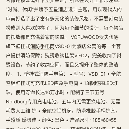
为做连锁公寓打下坚实基础，所以在设计上非常注重。
“时尚、休闲”并赋予五星酒店设计主题，用以现代人的
审美打造了出了富有多元化的装修风格，不需要刻意装
扮成别人喜欢的样子，因为每个细节的设计，每个物品
的摆放都是充满着家的味道。 VOFUWOOD沃夫伍德
旗下壁挂式
消防手电筒
VSD-01为酒店公寓的每一个客
户提供消防保障；熨烫收纳挂架VI-C2，完美收纳了熨
烫设备，节约了收纳空间，而且又提升了整体的整洁
度。 1、壁挂式
消防手电筒
： • 型号：VSD-01 • 全航
空铝壁挂式可充电LED
应急手电筒
• 13颗超亮LED灯
珠，使用寿命长达10万小时 • 配制了三节五号
Nordborg专用充电电池，五年内无需更换电池、无需
耗费人工维 护 • 全航空铝机身，防滑橡胶手柄护套，
手感质 感极佳 • 颜色: 黑色 • 产品尺寸: 185*60*55