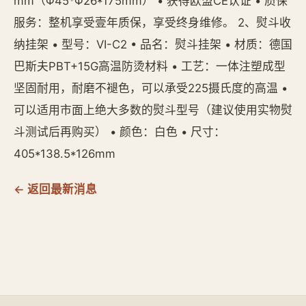
mm（Φ45*Φ26*175mm） • 获得欧盟CE认证 • 质保
服务：整机享受壹年质保，享受终身维修。 2、熨斗收
纳挂架 • 型号：VI-C2 • 品名：熨斗挂架 • 材质：德国
巴斯夫PBT+15G高温防烫材料 • 工艺：一体注塑成型
坚固耐用，耐磨不褪色，可以承受225摄氏度的高温 •
可以适用市面上绝大多数的熨斗型号（建议使用实物熨
斗测试后再购买） • 颜色：白色 • 尺寸：
405*138.5*126mm
← 返回最新消息