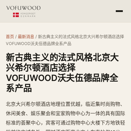
产品介绍
首页
/
最新消息
/
新古典主义的法式风格北京大兴希尔顿酒店选择
VOFUWOOD沃夫伍德品牌全系产品
工程案例
新古典主义的法式风格北京大
常见问答
兴希尔顿酒店选择
VOFUWOOD沃夫伍德品牌全
最新消息
系产品
杭州欧萨酒店设备有限公司
北京大兴希尔顿酒店地理位置优越，临近集时尚购物、
service@vofu.cn
休闲美食、娱乐聚会和宜家购物中心为一体的具有国际
0571-81672813
标准的荟聚中心，宾客可通过购物中心大楼下方地铁轻