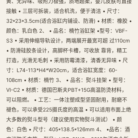
黄、无异味、吸附力极强，质地超柔，婴儿皮肤可直接
接触 • 三层可拆装，适合机洗，便于清洁 • 尺寸：
32*23*3.5cm(适合浴缸内铺设、防滑) • 材质：橡胶 •
颜色：乳白色 2、 • 品名：楠
竹浴缸架
•型号：VBF-
S3 • 采用伸缩导轨设计，两端展开最宽可超 过110cm
• 防滑硅胶条设计，高脚杯卡槽，可收放 靠背，精工
打造，光滑无毛刺 • 采用防霉清漆，清香无异味 • 尺
寸：L74-113*H4*W20cm，适合浴缸宽度：60-
108cm • 材质：楠竹 3、 • 品名：熨斗挂架 • 型号：
VI-C2 • 材质：德国巴斯夫PBT+15G高温防烫材料，
可以阻燃。 • 工艺：一体注塑成型坚固耐用，耐磨不
褪色，可以承受225摄氏度的高温 • 可以适用市面上绝
大多数的熨斗型号（建议使用实物熨斗测试） • 颜
色：白色 • 尺寸：405*138.5*126mm 4、 •品名：
酒