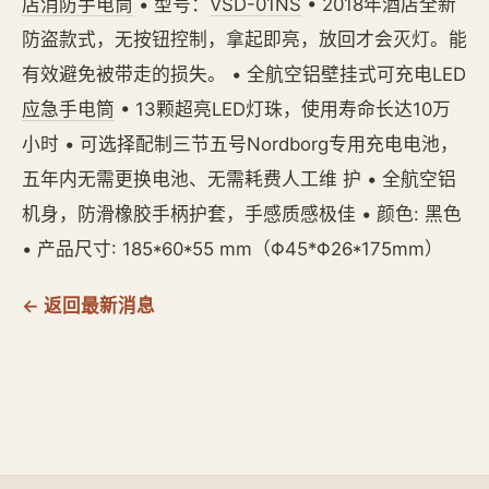
店消防手电筒
• 型号：
VSD-01NS
• 2018年酒店全新
防盗款式，无按钮控制，拿起即亮，放回才会灭灯。能
有效避免被带走的损失。 • 全航空铝壁挂式可充电LED
应急手电筒
• 13颗超亮LED灯珠，使用寿命长达10万
小时 • 可选择配制三节五号Nordborg专用充电电池，
五年内无需更换电池、无需耗费人工维 护 • 全航空铝
机身，防滑橡胶手柄护套，手感质感极佳 • 颜色: 黑色
• 产品尺寸: 185*60*55 mm（Φ45*Φ26*175mm）
← 返回最新消息