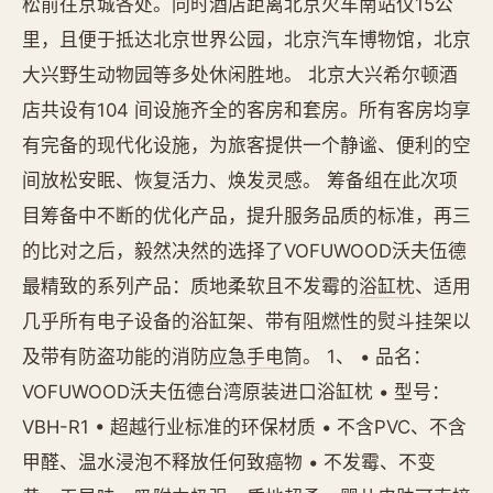
松前往京城各处。同时酒店距离北京火车南站仅15公
里，且便于抵达北京世界公园，北京汽车博物馆，北京
大兴野生动物园等多处休闲胜地。 北京大兴希尔顿酒
店共设有104 间设施齐全的客房和套房。所有客房均享
有完备的现代化设施，为旅客提供一个静谧、便利的空
间放松安眠、恢复活力、焕发灵感。 筹备组在此次项
目筹备中不断的优化产品，提升服务品质的标准，再三
的比对之后，毅然决然的选择了VOFUWOOD沃夫伍德
最精致的系列产品：质地柔软且不发霉的
浴缸枕
、适用
几乎所有电子设备的浴缸架、带有阻燃性的熨斗挂架以
及带有防盗功能的消防
应急手电筒
。 1、 • 品名：
VOFUWOOD沃夫伍德台湾原装进口浴缸枕 • 型号：
VBH-R1 • 超越行业标准的环保材质 • 不含PVC、不含
甲醛、温水浸泡不释放任何致癌物 • 不发霉、不变