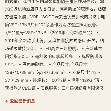
的安全， 在每个房间里都把
消防手电筒
作为标配。 遵
义红城机场酒店作为各白领、高薪阶层的歇脚地，酒店
方也是采购了VOFUWOOD沃夫伍德最新款的消防手电
筒VSD-13NB共计102余套作为消防逃生照明设备。
•产品型号:VSD-13NB （2019年专利新款产品） •
2019年全新款手电筒，无磨损非接触式感应 开关，精
巧磁吸壁挂支架。 • LED高亮三灯照明。 • 应急逃生
闪烁指示灯。 • 毫秒级响应拿起即亮。 • 标配防漏液
电池。 • 黑色磨砂面。 • 产品尺寸:产品尺寸:
138*40*38mm（φ34*135mm） • 外箱尺寸: 43 *
37 * 29 mm • 装箱数：100个/箱 • 毛重: 12KG /箱 •
获得欧盟CE认证 • 质保服务：三年质保终身有限保修
← 返回最新消息