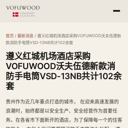
产品介绍
首页
/
最新消息
/
遵义红城机场酒店采购VOFUWOOD沃夫伍德新
款消防手电筒VSD-13NB共计102余套
工程案例
遵义红城机场酒店采购
常见问答
VOFUWOOD沃夫伍德新款消
防手电筒VSD-13NB共计102余
最新消息
套
杭州欧萨酒店设备有限公司
贵州作为近几年重点打造的城市， 在迎来高速发展的
service@vofu.cn
浪潮时，始终都是以安全生产、安全经营作为首要任
0571-81672813
务。在各省市下面新开的酒店，为了保障每一个的住客