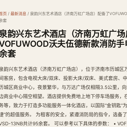
首页
/
最新消息
/
泉韵兴东艺术酒店（济南万虹广场店）配备了VOFUWOO
余套
泉韵兴东艺术酒店（济南万虹广场
VOFUWOOD沃夫伍德新款消防手电
余套
泉韵兴东艺术酒店（济南万虹广场店），位于济南市历城区万虹
间客房，包含电视大床/双床、投影大床/双床、美式套房、
历城区商业中心，夜景繁华，与万达广场仅相隔3.5公里，
边商业中心隔空相望。酒店提供免费地上地下停车场服务，
务等，致力于打造多功能服务一体化酒店，以国际“金钥匙”
捷”的超值服务。 为租客的安全，紧遵消防局的指令，选备了V
VSD-13NB共计95余套。 可以参考以下具体的参数： • 