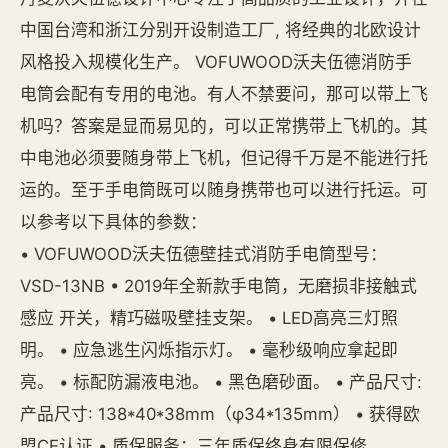
中国台湾和浙江分别开设制造工厂, 将经典的北欧设计
风格投入规模化生产。 VOFUWOOD沃夫伍德消防手
电筒会配有专用的电池。有人不禁要问，那可以带上飞
机吗？答案是显而易见的，可以正常携带上飞机的。其
中电池必须要随身带上飞机，但记得千万是不能进行托
运的。至于手电筒既可以随身携带也可以进行托运。可
以参考以下具体的参数：
• VOFUWOOD沃夫伍德壁挂式消防手电筒型号：
VSD-13NB • 2019年全新款手电筒，无磨损非接触式
感应 开关，精巧磁吸壁挂支架。 • LED高亮三灯照
明。 • 应急逃生闪烁指示灯。 • 毫秒级响应拿起即
亮。 • 标配防漏液电池。 • 黑色磨砂面。 • 产品尺寸:
产品尺寸: 138*40*38mm（φ34*135mm） • 获得欧
盟CE认证 • 质保服务：三年质保终身有限保修