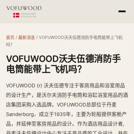
产品介绍
首页
/
最新消息
/
VOFUWOOD沃夫伍德消防手电筒能带上飞机
吗？
工程案例
VOFUWOOD沃夫伍德消防手
常见问答
电筒能带上飞机吗？
最新消息
VOFUWOOD (r) 沃夫伍德专注于客房用品和浴室用品
的设计生产，是沃尔夫
消防手电筒
和浴缸浴室用品的酒
店集团采购入选品牌。VOFUWOOD总部位于丹麦
杭州欧萨酒店设备有限公司
service@vofu.cn
Sønderborg，成立于1935年，主要为轮船提供客舱产
0571-81672813
品，并延伸至客房用品的设计。作为酒店用品设计者,
丹麦沃夫伍德设计中心专注于高品质的工业设计，并在