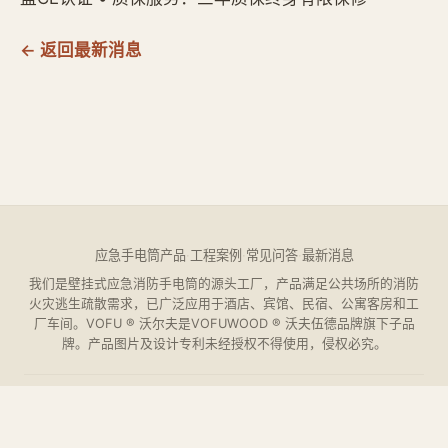
← 返回最新消息
应急手电筒产品
·
工程案例
·
常见问答
·
最新消息
我们是壁挂式应急消防手电筒的源头工厂，产品满足公共场所的消防
火灾逃生疏散需求，已广泛应用于酒店、宾馆、民宿、公寓客房和工
厂车间。VOFU ® 沃尔夫是VOFUWOOD ® 沃夫伍德品牌旗下子品
牌。产品图片及设计专利未经授权不得使用，侵权必究。
VOFUWOOD ©
2026
杭州欧萨酒店设备有限公司 ·
浙ICP备
19024540号