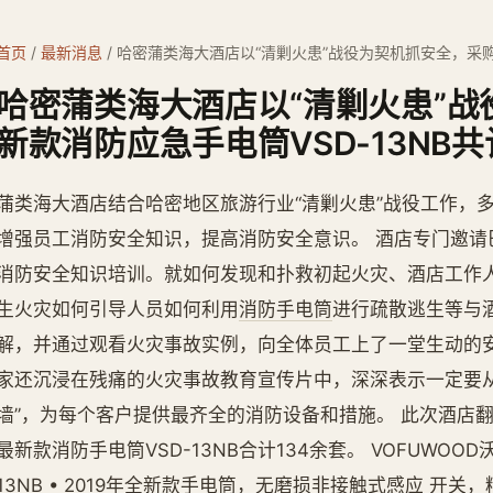
首页
/
最新消息
/
哈密蒲类海大酒店以“清剿火患”战役为契机抓安全，采购新
哈密蒲类海大酒店以“清剿火患”
新款消防应急手电筒VSD-13NB共
蒲类海大酒店结合哈密地区旅游行业“清剿火患”战役工作，
增强员工消防安全知识，提高消防安全意识。 酒店专门邀请
消防安全知识培训。就如何发现和扑救初起火灾、酒店工作
生火灾如何引导人员如何利用
消防手电筒
进行疏散逃生等与
解，并通过观看火灾事故实例，向全体员工上了一堂生动的安
家还沉浸在残痛的火灾事故教育宣传片中，深深表示一定要
墙”，为每个客户提供最齐全的消防设备和措施。 此次酒店翻
最新款消防手电筒VSD-13NB合计134余套。 VOFUWO
13NB • 2019年全新款手电筒，无磨损非接触式感应 开关，