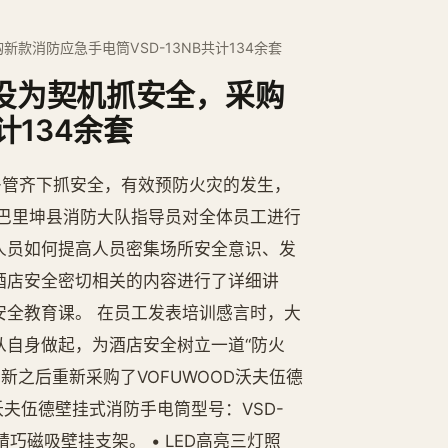
款消防应急手电筒VSD-13NB共计134余套
战役为契机抓安全，采购
计134余套
多管齐下抓安全，有效预防火灾的发生，
巴里坤县消防大队指导员对全体员工进行
人员如何提高人员密集场所安全意识、发
酒店安全密切相关的内容进行了详细讲
全教育课。 在员工发表培训感言时，大
从自身做起，为酒店安全树立一道“防火
新之后重新采购了VOFUWOOD沃夫伍德
OD沃夫伍德壁挂式消防手电筒型号：VSD-
精巧磁吸壁挂支架。 • LED高亮三灯照