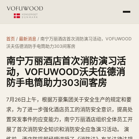
产品介绍
首页
/
最新消息
/
南宁万丽酒店首次消防演习活动，VOFUWOOD
沃夫伍德消防手电筒助力303间客房
工程案例
南宁万丽酒店首次消防演习活
常见问答
动，VOFUWOOD沃夫伍德消
防手电筒助力303间客房
最新消息
7月26日上午，根据万豪集团关于安全生产的规定和要
求，为了进一步强化酒店员工的消防安全意识，提高处
杭州欧萨酒店设备有限公司
service@vofu.cn
置突发事件的应变能力，南宁万丽酒店组织全体员工开
0571-81672813
展了首次消防安全知识和消防安全应急演习活动。 演