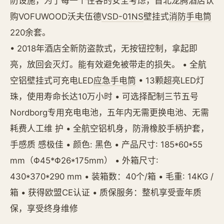
防设施，为了每一个住客的安全考虑，首北龙腾酒店认
购VOFUWOOD沃夫伍德
VSD-01NS
壁挂式
消防手电筒
220余套。
• 2018年酒店全新防盗款式，无按钮控制，拿起即
亮，放回会灭灯。能有效避免被带走的损失。 • 全航
空铝壁挂式可充电LED
应急手电筒
• 13颗超亮LED灯
珠，使用寿命长达10万小时 • 可选择配制三节五号
Nordborg专用充电电池，五年内无需更换电池、无需
耗费人工维 护 • 全航空铝机身，防滑橡胶手柄护套，
手感质 感极佳 • 颜色: 黑色 • 产品尺寸: 185*60*55
mm（Φ45*Φ26*175mm） • 外箱尺寸:
430*370*290 mm • 装箱数：40个/箱 • 毛重: 14KG /
箱 • 获得欧盟CE认证 • 质保服务：整机享受壹年质
保，享受终身维修