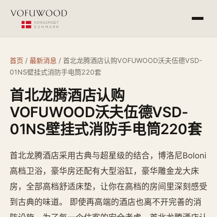
产品介绍
首页
/
最新消息
/
首北龙腾酒店认购VOFUWOOD沃夫伍德VSD-
01NS壁挂式消防手电筒220套
工程案例
首北龙腾酒店认购
常见问答
VOFUWOOD沃夫伍德VSD-
01NS壁挂式消防手电筒220套
最新消息
首北龙腾酒店采用古典与超星级的结合，博洛尼Boloni
高档卫浴，豪华房还配有大型浴缸，豪华雕金龙大床
杭州欧萨酒店设备有限公司
service@vofu.cn
房，全部高档舒适床垫，让你在高档的房间里深刻感受
0571-81672813
到古典的味道。 即使再高端的酒店也离不开完善的消