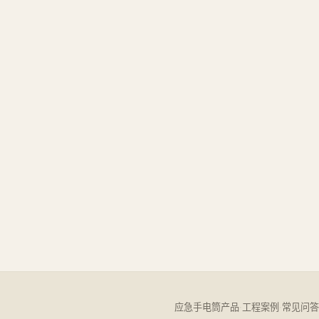
应急手电筒产品
·
工程案例
·
常见问答