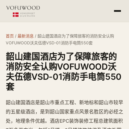
产品介绍
首页
/
最新消息
/
韶山建国酒店为了保障旅客的消防安全认购
VOFUWOOD沃夫伍德VSD-01消防手电筒550套
工程案例
韶山建国酒店为了保障旅客的
常见问答
消防安全认购VOFUWOOD沃
夫伍德VSD-01消防手电筒550
最新消息
套
杭州欧萨酒店设备有限公司
韶山建国酒店是韶山市重点工程、新地标和韶山市较早
service@vofu.cn
的五星级酒店，是到韶山国家重点风景名胜区的必经之
0571-81672813
处，地理条件优越。酒店EPC装饰装修工程总建筑面积