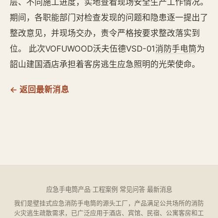
层、不同施工进度，实地查看现场安全生产工作情况。
期间，各职能部门对检查发现的问题和隐患逐一提出了
整改意见，并现场交办，责令严格按要求整改落实到
位。 此次VOFUWOOD沃夫伍德VSD-01
消防手电筒
为
韶山建国酒店承担着客房逃生应急照明的光荣使命。
← 返回最新消息
应急手电筒产品
·
工程案例
·
常见问答
·
最新消息
我们是壁挂式应急消防手电筒的源头工厂，产品满足公共场所的消防
火灾逃生疏散需求，已广泛应用于酒店、宾馆、民宿、公寓客房和工