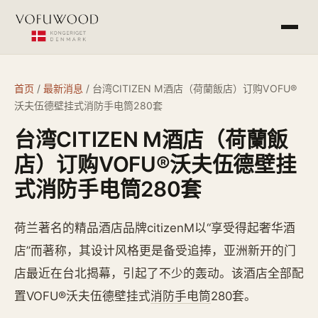
产品介绍
首页
/
最新消息
/
台湾CITIZEN M酒店（荷蘭飯店）订购VOFU®
沃夫伍德壁挂式消防手电筒280套
工程案例
台湾CITIZEN M酒店（荷蘭飯
常见问答
店）订购VOFU®沃夫伍德壁挂
式消防手电筒280套
最新消息
荷兰著名的精品酒店品牌citizenM以“享受得起奢华酒
店”而著称，其设计风格更是备受追捧，亚洲新开的门
杭州欧萨酒店设备有限公司
service@vofu.cn
店最近在台北揭幕，引起了不少的轰动。该酒店全部配
0571-81672813
置VOFU®沃夫伍德壁挂式
消防手电筒
280套。