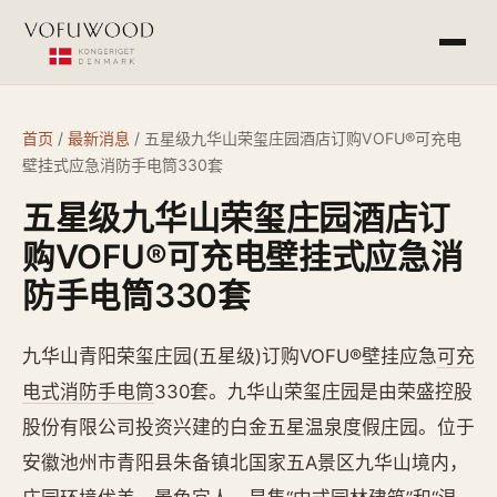
产品介绍
首页
/
最新消息
/
五星级九华山荣玺庄园酒店订购VOFU®可充电
壁挂式应急消防手电筒330套
工程案例
五星级九华山荣玺庄园酒店订
常见问答
购VOFU®可充电壁挂式应急消
防手电筒330套
最新消息
九华山青阳荣玺庄园(五星级)订购VOFU®壁挂应急
可充
电式消防手电筒
330套。九华山荣玺庄园是由荣盛控股
杭州欧萨酒店设备有限公司
service@vofu.cn
股份有限公司投资兴建的白金五星温泉度假庄园。位于
0571-81672813
安徽池州市青阳县朱备镇北国家五A景区九华山境内，