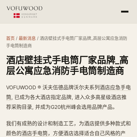
产品介绍
首页
/
最新消息
/
酒店壁挂式手电筒厂家品牌_高层公寓应急消防
手电筒制造商
工程案例
酒店壁挂式手电筒厂家品牌_高
常见问答
层公寓应急消防手电筒制造商
最新消息
VOFUWOOD ® 沃夫伍德品牌沃尔夫系列
酒店应急手电
筒
, 已成为各大酒店指定品牌, 进入众多高星级酒店推
荐采购目录, 并成为G20杭州峰会选用品牌产品。
杭州欧萨酒店设备有限公司
service@vofu.cn
我们有成熟的设计和制造工艺，为酒店提供多种款式和
0571-81672813
颜色的
酒店手电筒
，方便酒店选择适合自己风格的产